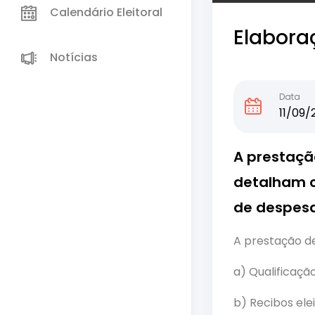
Calendário Eleitoral
Elabora
Notícias
Data
11/09/
A prestaçã
detalham o
de despesa
A prestação d
a) Qualificaçã
b) Recibos elei