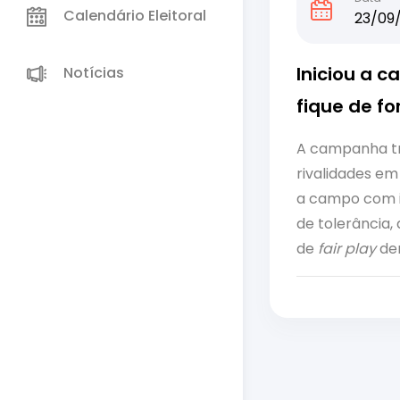
Calendário Eleitoral
23/09/
Iniciou a c
Notícias
fique de f
A campanha tr
rivalidades em
a campo com i
de tolerância,
de
fair play
den