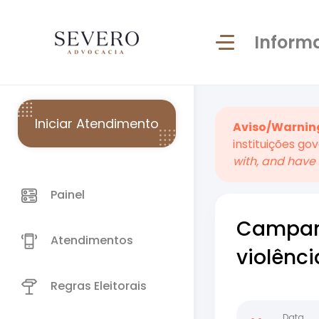
Inform
Iniciar Atendimento
Aviso/Warnin
instituições go
with, and have 
Painel
Campanh
Atendimentos
violênci
Regras Eleitorais
Data