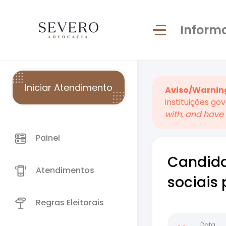
Inform
Iniciar Atendimento
Aviso/Warnin
instituições go
with, and have 
Painel
Candida
Atendimentos
sociais
Regras Eleitorais
Data