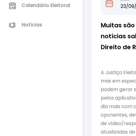
Calendário Eleitoral
23/09/
Muitas são 
Notícias
notícias s
Direito de
A Justiça Elei
mas em especia
podem gerar e
pelos aplicati
dia mais com 
oponentes, dev
de vídeo/respo
atualizadas de