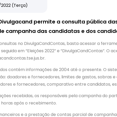
/2022 (Terça)
Divulgacand permite a consulta pública da
de campanha das candidatas e dos candida
consultas no DivulgaCandContas, basta acessar a ferramen
m seguida em “Eleições 2022” e “DivulgaCandContas”. O a
acandcontas.tse.jus.br.
dos contém informações de 2004 até o presente. O siste
tão: doadores e fornecedores, limites de gastos, sobras 
dores e fornecedores, comparativo entre candidatos, est
ações recebidas, os responsáveis pela campanha do part
2 horas após o recebimento.
financeiros e a prestação de contas parcial de campanh