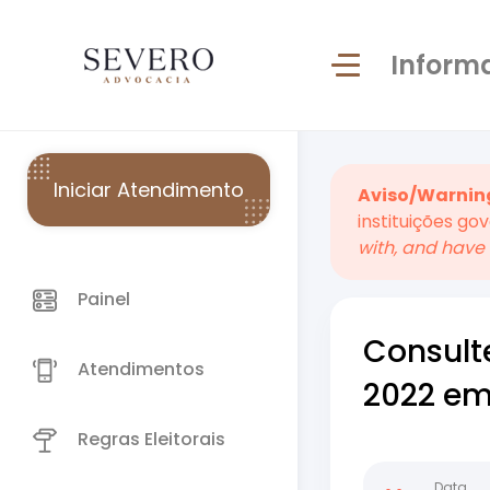
Inform
Iniciar Atendimento
Aviso/Warnin
instituições go
with, and have 
Painel
Consult
Atendimentos
2022 em 
Regras Eleitorais
Data